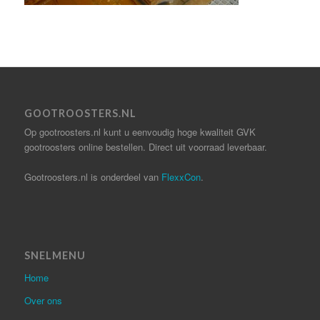
GOOTROOSTERS.NL
Op gootroosters.nl kunt u eenvoudig hoge kwaliteit GVK
gootroosters online bestellen. Direct uit voorraad leverbaar.
Gootroosters.nl is onderdeel van
FlexxCon
.
SNELMENU
Home
Over ons