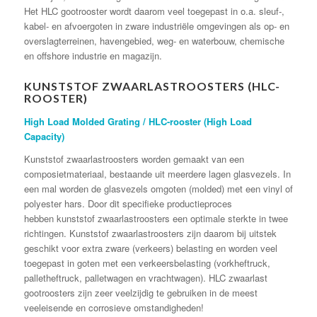
Het HLC gootrooster wordt daarom veel toegepast in o.a. sleuf-,
kabel- en afvoergoten in zware industriële omgevingen als op- en
overslagterreinen, havengebied, weg- en waterbouw, chemische
en offshore industrie en magazijn.
KUNSTSTOF ZWAARLASTROOSTERS (HLC-
ROOSTER)
High Load Molded Grating / HLC-rooster (High Load
Capacity)
Kunststof zwaarlastroosters worden gemaakt van een
composietmateriaal, bestaande uit meerdere lagen glasvezels. In
een mal worden de glasvezels omgoten (molded) met een vinyl of
polyester hars. Door dit specifieke productieproces
hebben kunststof zwaarlastroosters een optimale sterkte in twee
richtingen. Kunststof zwaarlastroosters zijn daarom bij uitstek
geschikt voor extra zware (verkeers) belasting en worden veel
toegepast in goten met een verkeersbelasting (vorkheftruck,
palletheftruck, palletwagen en vrachtwagen). HLC zwaarlast
gootroosters zijn zeer veelzijdig te gebruiken in de meest
veeleisende en corrosieve omstandigheden!