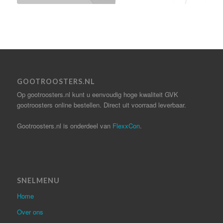
GOOTROOSTERS.NL
Op gootroosters.nl kunt u eenvoudig hoge kwaliteit GVK
gootroosters online bestellen. Direct uit voorraad leverbaar.
Gootroosters.nl is onderdeel van
FlexxCon
.
SNELMENU
Home
Over ons