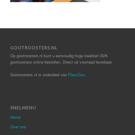
GOOTROOSTERS.NL
Op gootroosters.nl kunt u eenvoudig hoge kwaliteit GVK
gootroosters online bestellen. Direct uit voorraad leverbaar.
Gootroosters.nl is onderdeel van
FlexxCon
.
SNELMENU
Home
Over ons