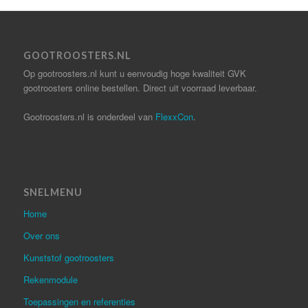
GOOTROOSTERS.NL
Op gootroosters.nl kunt u eenvoudig hoge kwaliteit GVK
gootroosters online bestellen. Direct uit voorraad leverbaar.
Gootroosters.nl is onderdeel van
FlexxCon
.
SNELMENU
Home
Over ons
Kunststof gootroosters
Rekenmodule
Toepassingen en referenties