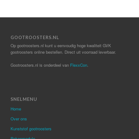
GOOTROOSTERS.NL
Op gootroosters.nl kunt u eenvoudig hoge kwaliteit GVK
gootroosters online bestellen. Direct uit voorraad leverbaar.
Gootroosters.nl is onderdeel van
FlexxCon
.
SNELMENU
Home
Over ons
Kunststof gootroosters
Rekenmodule